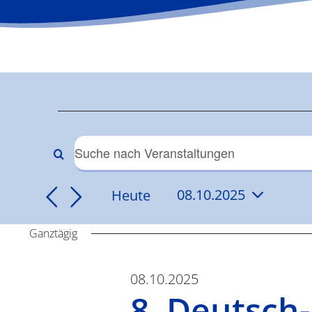
Veranstaltun
für
Veranstaltungen
Bitte
Schlüsselwort
08.10.2025
Suche
Heute
08.10.2025
eingeben.
Datum
Suche
und
wählen.
Ganztägig
nach
Veranstaltungen
Ansichten,
Schlüsselwort.
08.10.2025
8. Deutsch
Navigation