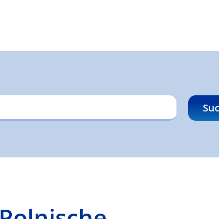
gen
Suc
-Polnische