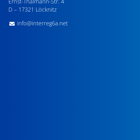
Ernst-Thälmann-Str. 4
D – 17321 Löcknitz
info@interreg6a.net