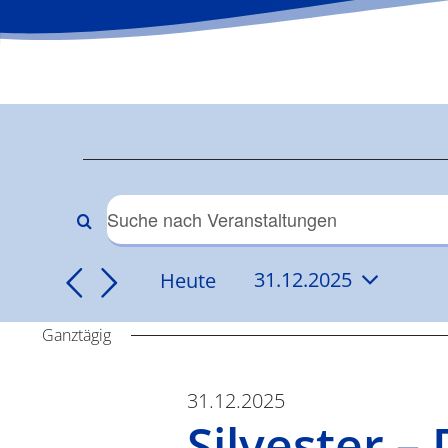
Veranstaltun
für
Veranstaltungen
Bitte
Schlüsselwort
31.12.2025
Suche
Heute
31.12.2025
eingeben.
Datum
Suche
und
wählen.
Ganztägig
nach
Veranstaltungen
Ansichten,
Schlüsselwort.
31.12.2025
Silvester 
Navigation