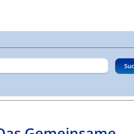
gen
Suc
– Das Gemeinsame