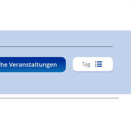
Veransta
he Veranstaltungen
Tag
Ansichte
Navigati