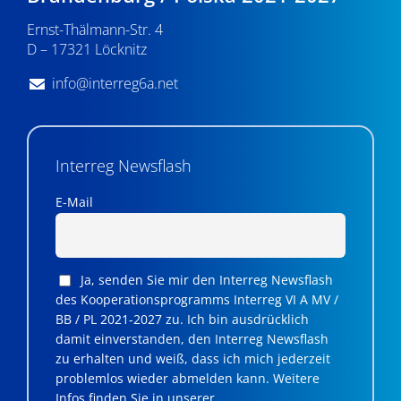
v
Ernst-Thälmann-Str. 4
D – 17321 Löcknitz
i
g
info@interreg6a.net
a
t
Interreg Newsflash
i
E-Mail
o
n
Ja, senden Sie mir den Interreg Newsflash
des Kooperationsprogramms Interreg VI A MV /
BB / PL 2021-2027 zu. Ich bin ausdrücklich
damit einverstanden, den Interreg Newsflash
zu erhalten und weiß, dass ich mich jederzeit
problemlos wieder abmelden kann. Weitere
Infos finden Sie in unserer