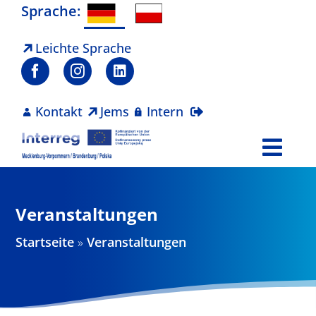
Zum
Sprache:
Inhalt
springen
Leichte Sprache
Kontakt
Jems
Intern
Togg
Navi
Programm
Veranstaltungen
Projekte
Startseite
»
Veranstaltungen
Aktuelles