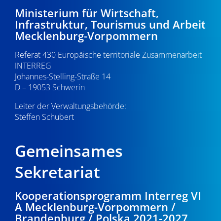
d
i
2
Ministerium für Wirtschaft,
A
Infrastruktur, Tourismus und Arbeit
g
.
Mecklenburg-Vorpommern
n
a
0
s
Referat 430 Europäische territoriale Zusammenarbeit
t
INTERREG
i
i
1
Johannes-Stelling-Straße 14
o
D – 19053 Schwerin
c
.
n
Leiter der Verwaltungsbehörde:
h
Steffen Schubert
2
t
0
e
Gemeinsames
n
2
Sekretariat
,
6
Kooperationsprogramm Interreg VI
N
A Mecklenburg-Vorpommern /
a
Brandenburg / Polska 2021-2027