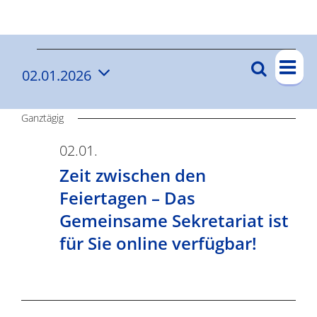
Ergebnisse
V
V
Suche
02.01.2026
V
Tag
e
e
Datum
e
r
wählen.
r
Ganztägig
a
r
n
a
02.01.
a
s
Zeit zwischen den
n
n
t
Feiertagen – Das
s
s
a
Gemeinsame Sekretariat ist
t
l
für Sie online verfügbar!
t
a
t
a
l
u
t
l
n