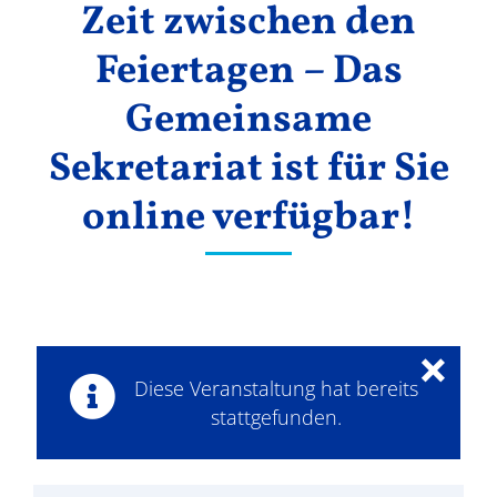
Zeit zwischen den
Ergebnisse
Feiertagen – Das
Gemeinsame
Sekretariat ist für Sie
online verfügbar!
×
Diese Veranstaltung hat bereits
stattgefunden.