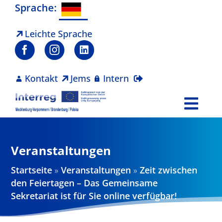
Zum
Sprache:
Inhalt
springen
Leichte Sprache
Kontakt
Jems
Intern
Togg
Navi
Programm
Veranstaltungen
Projekte
Startseite
»
Veranstaltungen
»
Zeit zwischen
den Feiertagen – Das Gemeinsame
Aktuelles
Sekretariat ist für Sie online verfügbar!