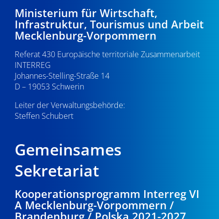
-
4
e
Ministerium für Wirtschaft,
Infrastruktur, Tourismus und Arbeit
N
u
.
Mecklenburg-Vorpommern
a
n
0
Referat 430 Europäische territoriale Zusammenarbeit
v
d
INTERREG
i
4
Johannes-Stelling-Straße 14
A
g
D – 19053 Schwerin
.
n
a
Leiter der Verwaltungsbehörde:
s
Steffen Schubert
2
t
i
i
0
Gemeinsames
o
c
2
n
Sekretariat
h
6
t
Kooperationsprogramm Interreg VI
A Mecklenburg-Vorpommern /
e
Brandenburg / Polska 2021-2027