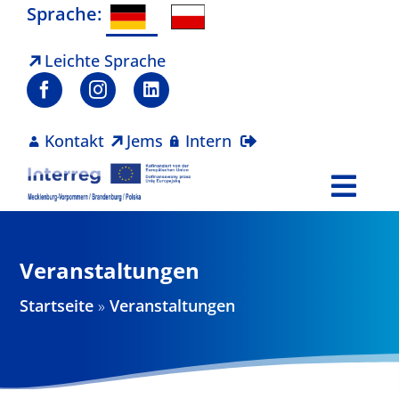
Zum
Sprache:
Inhalt
springen
Leichte Sprache
Kontakt
Jems
Intern
Togg
Navi
Programm
Veranstaltungen
Projekte
Startseite
»
Veranstaltungen
Aktuelles