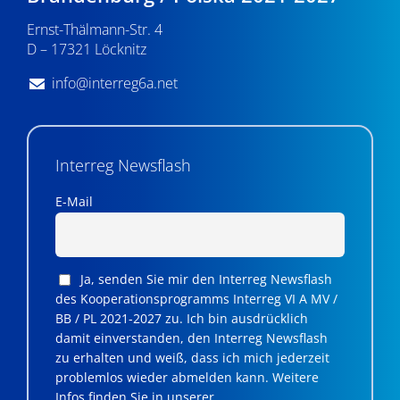
n
Ernst-Thälmann-Str. 4
,
D – 17321 Löcknitz
N
info@interreg6a.net
a
v
i
Interreg Newsflash
g
E-Mail
a
t
Ja, senden Sie mir den Interreg Newsflash
i
des Kooperationsprogramms Interreg VI A MV /
BB / PL 2021-2027 zu. Ich bin ausdrücklich
o
damit einverstanden, den Interreg Newsflash
n
zu erhalten und weiß, dass ich mich jederzeit
problemlos wieder abmelden kann. Weitere
Infos finden Sie in unserer