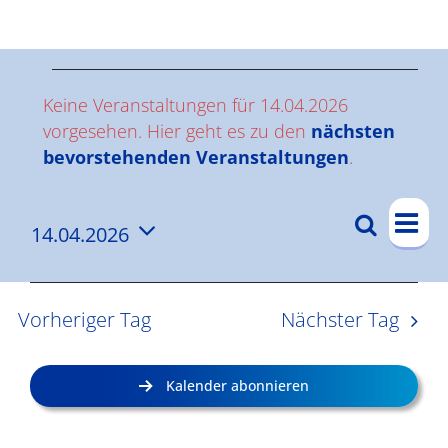
Ergebnisse
V
Keine Veranstaltungen für 14.04.2026
e
vorgesehen. Hier geht es zu den
nächsten
Hinweis
bevorstehenden Veranstaltungen
.
r
V
a
Suche
14.04.2026
V
Tag
e
n
Datum
e
r
wählen.
s
a
r
Vorheriger Tag
Nächster Tag
n
a
t
s
n
a
Kalender abonnieren
t
s
l
a