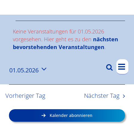
Ergebnisse
V
Keine Veranstaltungen für 01.05.2026
e
vorgesehen. Hier geht es zu den
nächsten
Hinweis
bevorstehenden Veranstaltungen
.
r
V
a
Suche
01.05.2026
V
Tag
e
n
Datum
e
r
wählen.
s
a
r
Vorheriger Tag
Nächster Tag
n
a
t
s
n
a
Kalender abonnieren
t
s
l
a