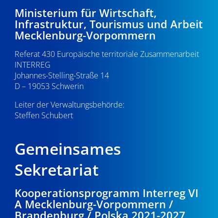
-
1
e
Ministerium für Wirtschaft,
Infrastruktur, Tourismus und Arbeit
N
u
.
Mecklenburg-Vorpommern
a
n
0
Referat 430 Europäische territoriale Zusammenarbeit
v
d
INTERREG
i
5
Johannes-Stelling-Straße 14
A
g
D – 19053 Schwerin
.
n
a
Leiter der Verwaltungsbehörde:
s
Steffen Schubert
2
t
i
i
0
Gemeinsames
o
c
2
n
Sekretariat
h
6
t
Kooperationsprogramm Interreg VI
A Mecklenburg-Vorpommern /
e
Brandenburg / Polska 2021-2027