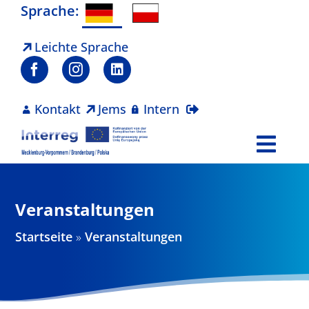
Zum
Sprache:
Inhalt
springen
Leichte Sprache
Kontakt
Jems
Intern
Togg
Navi
Programm
Veranstaltungen
Projekte
Startseite
»
Veranstaltungen
Aktuelles