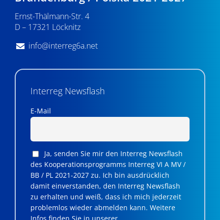
n
Ernst-Thälmann-Str. 4
,
D – 17321 Löcknitz
N
info@interreg6a.net
a
v
i
Interreg Newsflash
g
E-Mail
a
t
Ja, senden Sie mir den Interreg Newsflash
i
des Kooperationsprogramms Interreg VI A MV /
BB / PL 2021-2027 zu. Ich bin ausdrücklich
o
damit einverstanden, den Interreg Newsflash
n
zu erhalten und weiß, dass ich mich jederzeit
problemlos wieder abmelden kann. Weitere
Infos finden Sie in unserer