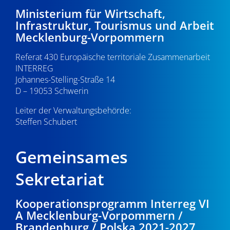
-
7
e
Ministerium für Wirtschaft,
Infrastruktur, Tourismus und Arbeit
N
u
.
Mecklenburg-Vorpommern
a
n
0
Referat 430 Europäische territoriale Zusammenarbeit
v
d
INTERREG
i
5
Johannes-Stelling-Straße 14
A
g
D – 19053 Schwerin
.
n
a
Leiter der Verwaltungsbehörde:
s
Steffen Schubert
2
t
i
i
0
Gemeinsames
o
c
2
n
Sekretariat
h
6
t
Kooperationsprogramm Interreg VI
A Mecklenburg-Vorpommern /
e
Brandenburg / Polska 2021-2027