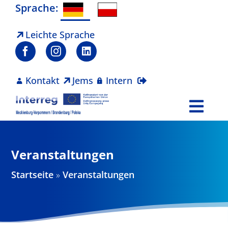
Zum
Sprache:
Inhalt
springen
Leichte Sprache
Kontakt
Jems
Intern
Togg
Navi
Programm
Veranstaltungen
Projekte
Startseite
»
Veranstaltungen
Aktuelles