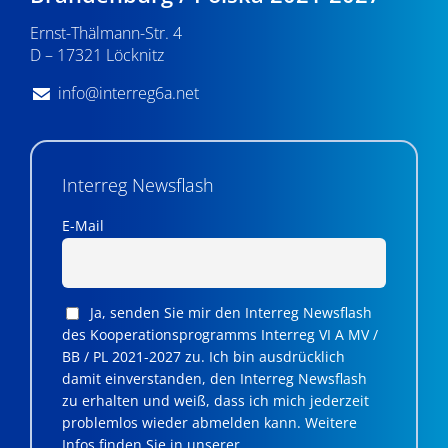
n
Ernst-Thälmann-Str. 4
,
D – 17321 Löcknitz
N
info@interreg6a.net
a
v
i
Interreg Newsflash
g
E-Mail
a
t
Ja, senden Sie mir den Interreg Newsflash
i
des Kooperationsprogramms Interreg VI A MV /
BB / PL 2021-2027 zu. Ich bin ausdrücklich
o
damit einverstanden, den Interreg Newsflash
n
zu erhalten und weiß, dass ich mich jederzeit
problemlos wieder abmelden kann. Weitere
Infos finden Sie in unserer