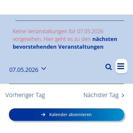
Ergebnisse
V
Keine Veranstaltungen für 07.05.2026
e
vorgesehen. Hier geht es zu den
nächsten
Hinweis
bevorstehenden Veranstaltungen
.
r
V
a
Suche
07.05.2026
V
Tag
e
n
Datum
e
r
wählen.
s
a
r
Vorheriger Tag
Nächster Tag
n
a
t
s
n
a
Kalender abonnieren
t
s
l
a