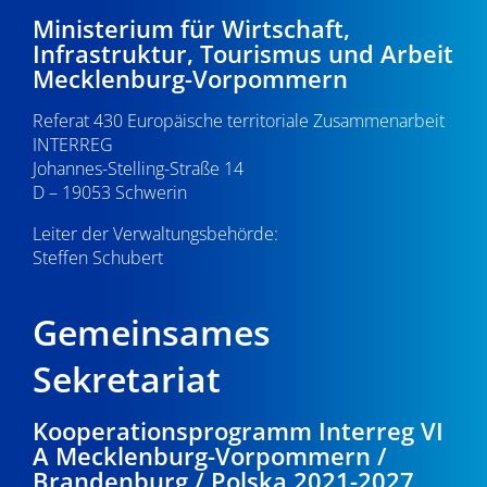
-
3
e
Ministerium für Wirtschaft,
Infrastruktur, Tourismus und Arbeit
N
u
.
Mecklenburg-Vorpommern
a
n
0
Referat 430 Europäische territoriale Zusammenarbeit
v
d
INTERREG
i
5
Johannes-Stelling-Straße 14
A
g
D – 19053 Schwerin
.
n
a
Leiter der Verwaltungsbehörde:
s
Steffen Schubert
2
t
i
i
0
Gemeinsames
o
c
2
n
Sekretariat
h
6
t
Kooperationsprogramm Interreg VI
A Mecklenburg-Vorpommern /
e
Brandenburg / Polska 2021-2027