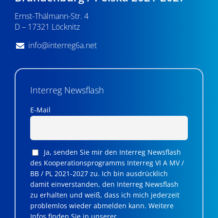
n
Ernst-Thälmann-Str. 4
,
D – 17321 Löcknitz
N
info@interreg6a.net
a
v
i
Interreg Newsflash
g
E-Mail
a
t
Ja, senden Sie mir den Interreg Newsflash
i
des Kooperationsprogramms Interreg VI A MV /
BB / PL 2021-2027 zu. Ich bin ausdrücklich
o
damit einverstanden, den Interreg Newsflash
n
zu erhalten und weiß, dass ich mich jederzeit
problemlos wieder abmelden kann. Weitere
Infos finden Sie in unserer