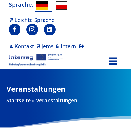
Zum
Sprache:
Inhalt
springen
Leichte Sprache
Kontakt
Jems
Intern
Togg
Navi
Programm
Veranstaltungen
Projekte
Startseite
»
Veranstaltungen
Aktuelles