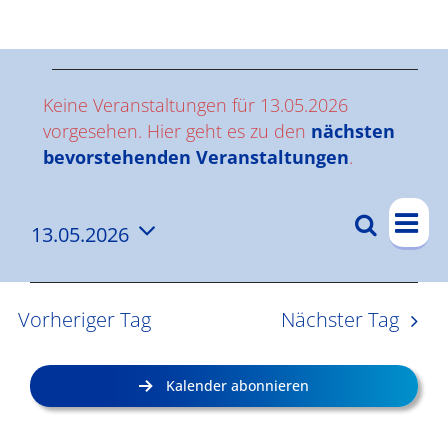
Ergebnisse
V
Keine Veranstaltungen für 13.05.2026
e
vorgesehen. Hier geht es zu den
nächsten
Hinweis
bevorstehenden Veranstaltungen
.
r
V
a
Suche
13.05.2026
V
Tag
e
n
Datum
e
r
wählen.
s
a
r
Vorheriger Tag
Nächster Tag
n
a
t
s
n
a
Kalender abonnieren
t
s
l
a