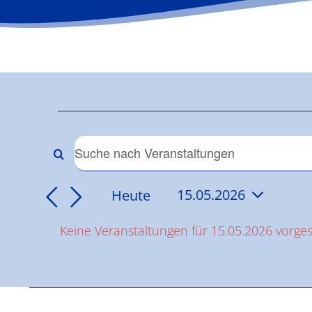
Veranstaltun
für
Veranstaltungen
Bitte
Schlüsselwort
15.05.2026
Suche
Heute
15.05.2026
eingeben.
Datum
Suche
und
Keine Veranstaltungen für 15.05.2026 vorge
wählen.
nach
Hinweis
Veranstaltungen
Ansichten,
Schlüsselwort.
Navigation