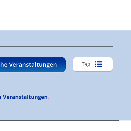
Veransta
he Veranstaltungen
Tag
Ansichte
Navigati
n Veranstaltungen
.