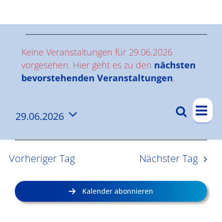
Ergebnisse
V
Keine Veranstaltungen für 29.06.2026
e
vorgesehen. Hier geht es zu den
nächsten
Hinweis
bevorstehenden Veranstaltungen
.
r
V
a
Suche
29.06.2026
V
Tag
e
n
Datum
e
r
wählen.
s
a
r
Vorheriger Tag
Nächster Tag
n
a
t
s
n
a
Kalender abonnieren
t
s
l
a