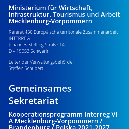
-
9
e
Ministerium für Wirtschaft,
Infrastruktur, Tourismus und Arbeit
N
u
.
Mecklenburg-Vorpommern
a
n
0
Referat 430 Europäische territoriale Zusammenarbeit
v
d
INTERREG
i
6
Johannes-Stelling-Straße 14
A
g
D – 19053 Schwerin
.
n
a
Leiter der Verwaltungsbehörde:
s
Steffen Schubert
2
t
i
i
0
Gemeinsames
o
c
2
n
Sekretariat
h
6
t
Kooperationsprogramm Interreg VI
A Mecklenburg-Vorpommern /
e
Brandenburg / Polska 2021-2027