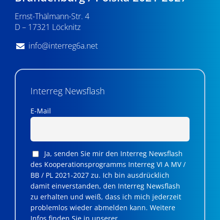
n
Ernst-Thälmann-Str. 4
,
D – 17321 Löcknitz
N
info@interreg6a.net
a
v
i
Interreg Newsflash
g
E-Mail
a
t
Ja, senden Sie mir den Interreg Newsflash
i
des Kooperationsprogramms Interreg VI A MV /
BB / PL 2021-2027 zu. Ich bin ausdrücklich
o
damit einverstanden, den Interreg Newsflash
n
zu erhalten und weiß, dass ich mich jederzeit
problemlos wieder abmelden kann. Weitere
Infos finden Sie in unserer