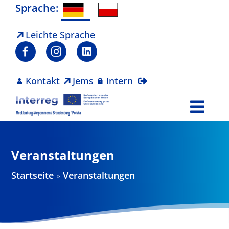
Zum
Sprache:
Inhalt
springen
Leichte Sprache
Kontakt
Jems
Intern
Togg
Navi
Programm
Veranstaltungen
Projekte
Startseite
»
Veranstaltungen
Aktuelles