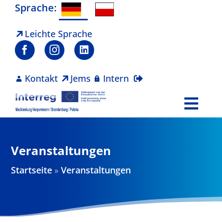
Zum
Sprache:
Inhalt
springen
Leichte Sprache
Kontakt
Jems
Intern
Togg
Navi
Programm
Veranstaltungen
Projekte
Startseite
»
Veranstaltungen
Aktuelles