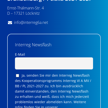
v
Ernst-Thälmann-Str. 4
D – 17321 Löcknitz
i
g
info@interreg6a.net
a
t
Interreg Newsflash
i
E-Mail
o
n
Ja, senden Sie mir den Interreg Newsflash
des Kooperationsprogramms Interreg VI A MV /
BB / PL 2021-2027 zu. Ich bin ausdrücklich
damit einverstanden, den Interreg Newsflash
zu erhalten und weiß, dass ich mich jederzeit
problemlos wieder abmelden kann. Weitere
Infos finden Sie in unserer