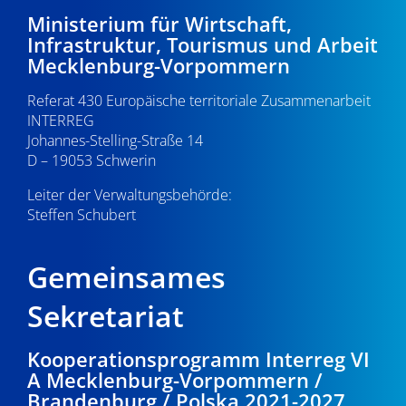
d
i
Ministerium für Wirtschaft,
u
A
Infrastruktur, Tourismus und Arbeit
g
n
Mecklenburg-Vorpommern
n
a
g
s
Referat 430 Europäische territoriale Zusammenarbeit
t
e
INTERREG
i
i
Johannes-Stelling-Straße 14
n
o
D – 19053 Schwerin
c
n
Leiter der Verwaltungsbehörde:
h
Steffen Schubert
t
e
Gemeinsames
n
Sekretariat
,
Kooperationsprogramm Interreg VI
N
A Mecklenburg-Vorpommern /
a
Brandenburg / Polska 2021-2027