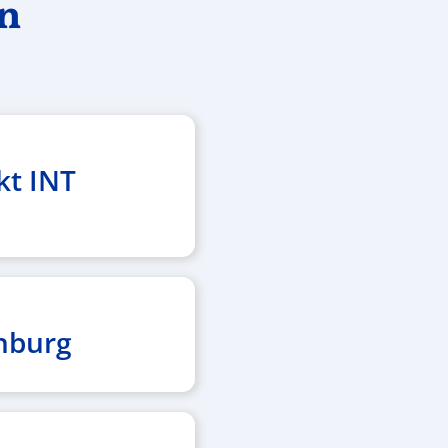
en
kt INT
nburg