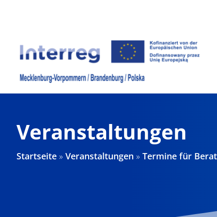
Zum
Inhalt
springen
Veranstaltungen
Startseite
»
Veranstaltungen
»
Termine für Bera