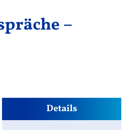
spräche –
Details