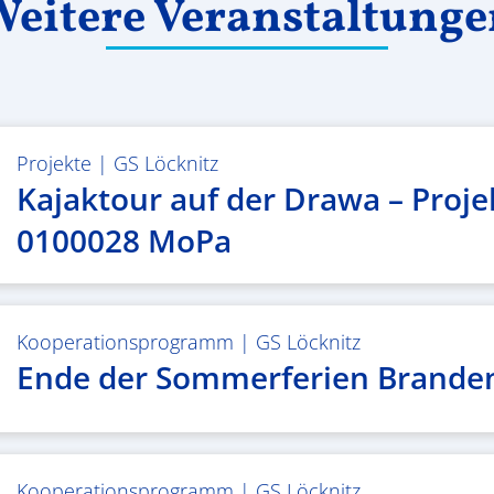
eitere Veranstaltung
Projekte
|
GS Löcknitz
Kajaktour auf der Drawa – Proje
0100028 MoPa
Kooperationsprogramm
|
GS Löcknitz
Ende der Sommerferien Brande
Kooperationsprogramm
|
GS Löcknitz