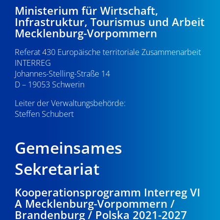
21:00
Ministerium für Wirtschaft,
v
Infrastruktur, Tourismus und Arbeit
i
22:00
Mecklenburg-Vorpommern
g
Referat 430 Europäische territoriale Zusammenarbeit
23:00
a
INTERREG
0:00
Johannes-Stelling-Straße 14
t
D – 19053 Schwerin
i
Leiter der Verwaltungsbehörde:
Steffen Schubert
o
n
Gemeinsames
Sekretariat
Kooperationsprogramm Interreg VI
A Mecklenburg-Vorpommern /
Brandenburg / Polska 2021-2027