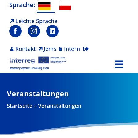
Zum
Sprache:
Inhalt
springen
Leichte Sprache
Kontakt
Jems
Intern
Togg
Navi
Programm
Veranstaltungen
Projekte
Startseite
»
Veranstaltungen
Aktuelles