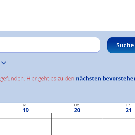
Suche
 gefunden. Hier geht es zu den
nächsten bevorstehe
n.
Mi.
Do.
Fr.
19
20
21
Mittwoch,
Donnerstag,
Freitag
Keine
Keine
Keine
Veranstaltungen
Veranstaltungen
Veranstaltu