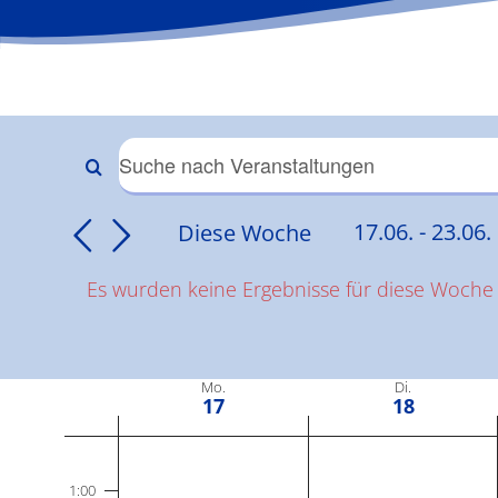
Veranstaltungen
Bitte
Schlüsselwort
Suche
Diese Woche
17.06.
 - 
23.06.
eingeben.
Datum
Suche
und
Es wurden keine Ergebnisse für diese Woche
auswähle
nach
Hinweis
Veranstaltungen
Ansichten,
Schlüsselwort.
Woche
Mo.
Di.
Navigation
17
18
von
Montag,
Dienstag,
Keine
Keine
0:00
Veranstaltungen
Veranstaltungen
1:00