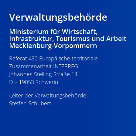
20:00
Verwaltungsbehörde
21:00
Ministerium für Wirtschaft,
22:00
Infrastruktur, Tourismus und Arbeit
Mecklenburg-Vorpommern
23:00
0:00
Referat 430 Europäische territoriale
Zusammenarbeit INTERREG
Johannes-Stelling-Straße 14
D – 19053 Schwerin
Leiter der Verwaltungsbehörde:
Steffen Schubert