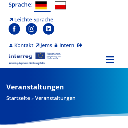
Zum
Sprache:
Inhalt
springen
Leichte Sprache
Kontakt
Jems
Intern
Togg
Navi
Programm
Veranstaltungen
Projekte
Startseite
»
Veranstaltungen
Aktuelles