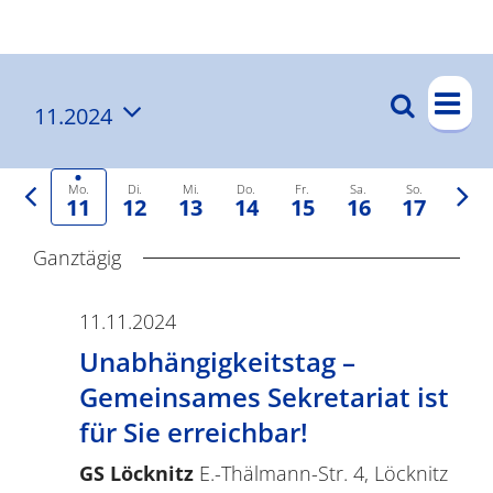
Ergebnisse
V
Suche
11.2024
V
Wo
e
Datum
e
r
auswählen.
a
Vorherige
r
Näc
Mo.
Di.
Mi.
Do.
Fr.
Sa.
So.
11
12
13
14
15
16
17
Woche
Wo
n
a
Ganztägig
s
n
t
s
11.11.2024
a
t
Unabhängigkeitstag –
l
a
Gemeinsames Sekretariat ist
t
für Sie erreichbar!
l
u
t
GS Löcknitz
E.-Thälmann-Str. 4, Löcknitz
n