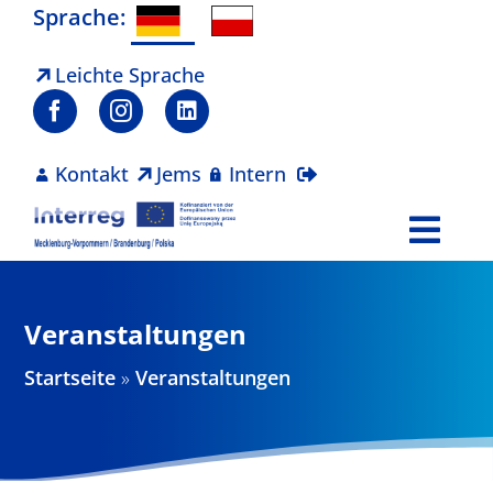
Zum
Sprache:
Inhalt
springen
Leichte Sprache
Kontakt
Jems
Intern
Togg
Navi
Programm
Veranstaltungen
Projekte
Startseite
»
Veranstaltungen
Aktuelles