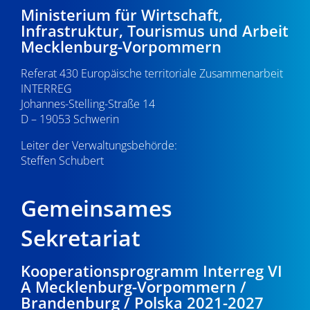
21:00
Ministerium für Wirtschaft,
v
Infrastruktur, Tourismus und Arbeit
i
22:00
Mecklenburg-Vorpommern
g
Referat 430 Europäische territoriale Zusammenarbeit
23:00
a
INTERREG
0:00
Johannes-Stelling-Straße 14
t
D – 19053 Schwerin
i
Leiter der Verwaltungsbehörde:
Steffen Schubert
o
n
Gemeinsames
Sekretariat
Kooperationsprogramm Interreg VI
A Mecklenburg-Vorpommern /
Brandenburg / Polska 2021-2027