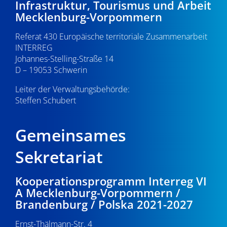
Infrastruktur, Tourismus und Arbeit
v
22:00
Mecklenburg-Vorpommern
i
Referat 430 Europäische territoriale Zusammenarbeit
23:00
g
INTERREG
0:00
Johannes-Stelling-Straße 14
a
D – 19053 Schwerin
t
Leiter der Verwaltungsbehörde:
Steffen Schubert
i
o
Gemeinsames
n
Sekretariat
Kooperationsprogramm Interreg VI
A Mecklenburg-Vorpommern /
Brandenburg / Polska 2021-2027
Ernst-Thälmann-Str. 4