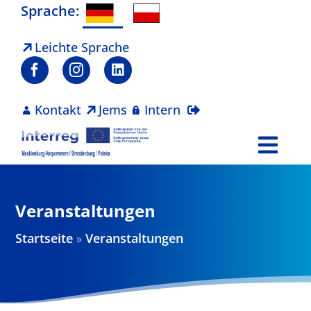
Zum
Sprache:
Inhalt
springen
Leichte Sprache
Kontakt
Jems
Intern
Togg
Navi
Programm
Veranstaltungen
Projekte
Startseite
»
Veranstaltungen
Aktuelles