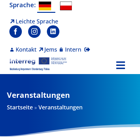
Zum
Sprache:
Inhalt
springen
Leichte Sprache
Kontakt
Jems
Intern
Togg
Navi
Programm
Veranstaltungen
Projekte
Startseite
»
Veranstaltungen
Aktuelles