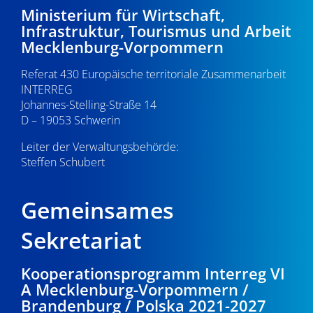
21:00
Ministerium für Wirtschaft,
v
Infrastruktur, Tourismus und Arbeit
i
22:00
Mecklenburg-Vorpommern
g
Referat 430 Europäische territoriale Zusammenarbeit
23:00
a
INTERREG
0:00
Johannes-Stelling-Straße 14
t
D – 19053 Schwerin
i
Leiter der Verwaltungsbehörde:
Steffen Schubert
o
n
Gemeinsames
Sekretariat
Kooperationsprogramm Interreg VI
A Mecklenburg-Vorpommern /
Brandenburg / Polska 2021-2027