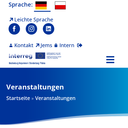
Zum
Sprache:
Inhalt
springen
Leichte Sprache
Kontakt
Jems
Intern
Togg
Navi
Programm
Veranstaltungen
Projekte
Startseite
»
Veranstaltungen
Aktuelles