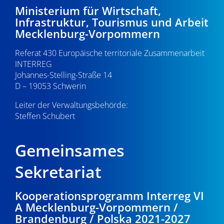
21:00
Ministerium für Wirtschaft,
v
Infrastruktur, Tourismus und Arbeit
i
22:00
Mecklenburg-Vorpommern
g
Referat 430 Europäische territoriale Zusammenarbeit
23:00
a
INTERREG
0:00
Johannes-Stelling-Straße 14
t
D – 19053 Schwerin
i
Leiter der Verwaltungsbehörde:
Steffen Schubert
o
n
Gemeinsames
Sekretariat
Kooperationsprogramm Interreg VI
A Mecklenburg-Vorpommern /
Brandenburg / Polska 2021-2027