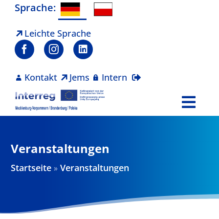
Zum
Sprache:
Inhalt
springen
Leichte Sprache
Kontakt
Jems
Intern
Togg
Navi
Programm
Veranstaltungen
Projekte
Startseite
»
Veranstaltungen
Aktuelles