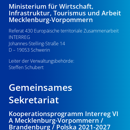
21:00
Ministerium für Wirtschaft,
v
Infrastruktur, Tourismus und Arbeit
i
22:00
Mecklenburg-Vorpommern
g
Referat 430 Europäische territoriale Zusammenarbeit
23:00
a
INTERREG
0:00
Johannes-Stelling-Straße 14
t
D – 19053 Schwerin
i
Leiter der Verwaltungsbehörde:
Steffen Schubert
o
n
Gemeinsames
Sekretariat
Kooperationsprogramm Interreg VI
A Mecklenburg-Vorpommern /
Brandenburg / Polska 2021-2027