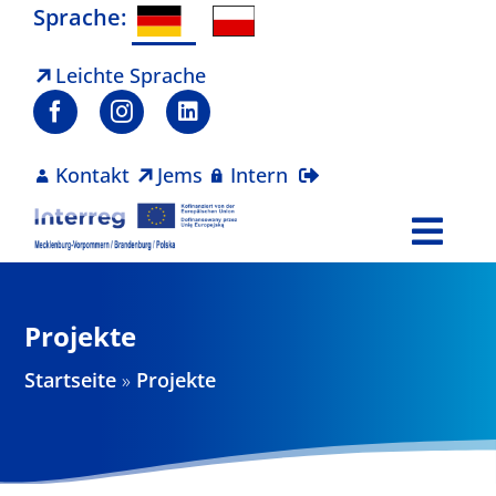
Zum
Sprache:
Inhalt
springen
Leichte Sprache
Kontakt
Jems
Intern
Togg
Navi
Programm
Projekte
Projekte
Startseite
»
Projekte
Aktuelles