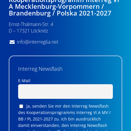
A Mecklenburg-Vorpommern /
v
Brandenburg / Polska 2021-2027
i
Ernst-Thälmann-Str. 4
g
D – 17321 Löcknitz
a
info@interreg6a.net
t
i
Interreg Newsflash
o
n
E-Mail
Ja, senden Sie mir den Interreg Newsflash
des Kooperationsprogramms Interreg VI A MV /
BB / PL 2021-2027 zu. Ich bin ausdrücklich
damit einverstanden, den Interreg Newsflash