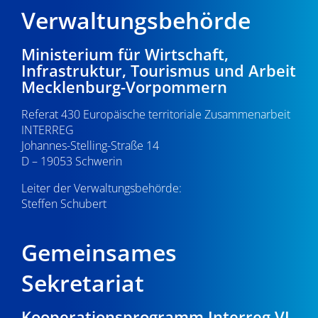
d
i
Verwaltungsbehörde
A
g
n
Ministerium für Wirtschaft,
a
Infrastruktur, Tourismus und Arbeit
s
t
Mecklenburg-Vorpommern
i
i
Referat 430 Europäische territoriale Zusammenarbeit
o
c
INTERREG
Johannes-Stelling-Straße 14
n
h
D – 19053 Schwerin
t
Leiter der Verwaltungsbehörde:
e
Steffen Schubert
n
Gemeinsames
,
Sekretariat
N
a
Kooperationsprogramm Interreg VI