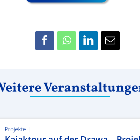
Facebook
WhatsApp
LinkedIn
E-
Mail
eitere Veranstaltung
Projekte
|
Kajaktour auf der Drawa – Proje