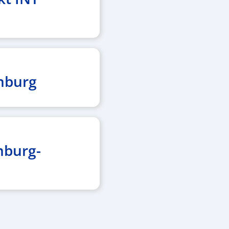
nburg
nburg-