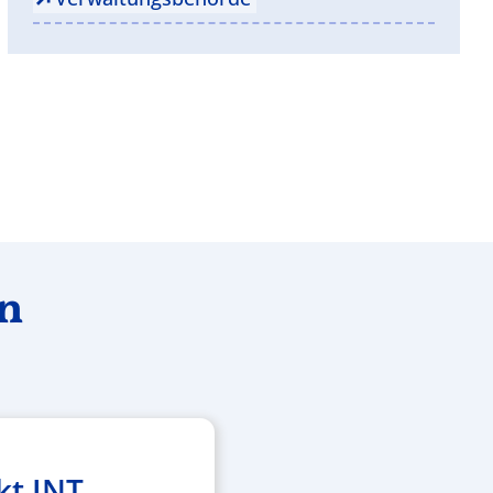
en
kt INT