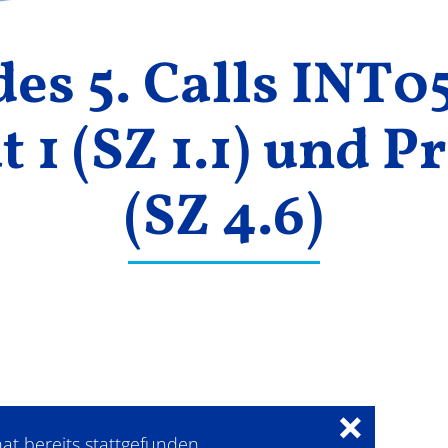
es 5. Calls INT0
t 1 (SZ 1.1) und Pr
(SZ 4.6)
×
at bereits stattgefunden.