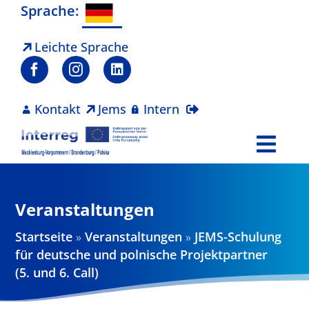
Zum
Sprache:
Inhalt
springen
Leichte Sprache
Kontakt
Jems
Intern
Togg
Navi
Programm
Veranstaltungen
Projekte
Startseite
»
Veranstaltungen
»
JEMS-Schulung
für deutsche und polnische Projektpartner
Aktuelles
(5. und 6. Call)