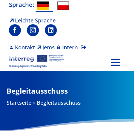
Zum
Sprache:
Inhalt
springen
Leichte Sprache
Kontakt
Jems
Intern
Togg
Navi
Programm
Begleitausschuss
Projekte
Startseite
»
Begleitausschuss
Aktuelles