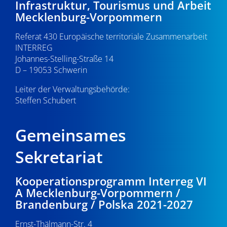
Infrastruktur, Tourismus und Arbeit
v
22:00
Mecklenburg-Vorpommern
i
Referat 430 Europäische territoriale Zusammenarbeit
23:00
g
INTERREG
0:00
Johannes-Stelling-Straße 14
a
D – 19053 Schwerin
t
Leiter der Verwaltungsbehörde:
Steffen Schubert
i
o
Gemeinsames
n
Sekretariat
Kooperationsprogramm Interreg VI
A Mecklenburg-Vorpommern /
Brandenburg / Polska 2021-2027
Ernst-Thälmann-Str. 4