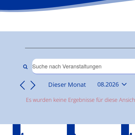
Veranstaltun
Veranstaltungen
Bitte
Schlüsselwort
Suche
Dieser Monat
08.2026
eingeben.
Datum
Suche
und
Es wurden keine Ergebnisse für diese Ansic
wählen.
nach
Hinweis
Veranstaltungen
Ansichten,
Schlüsselwort.
Kalender
Navigation