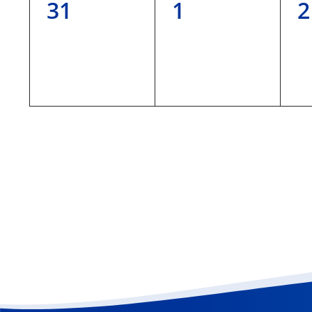
0
0
0
31
1
2
Veranstaltungen,
Veranstaltun
V