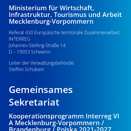
-
0
e
Ministerium für Wirtschaft,
Infrastruktur, Tourismus und Arbeit
N
u
.
Mecklenburg-Vorpommern
a
n
0
Referat 430 Europäische territoriale Zusammenarbeit
v
d
INTERREG
i
8
Johannes-Stelling-Straße 14
A
g
D – 19053 Schwerin
.
n
a
Leiter der Verwaltungsbehörde:
s
Steffen Schubert
2
t
i
i
0
Gemeinsames
o
c
2
n
Sekretariat
h
6
t
Kooperationsprogramm Interreg VI
A Mecklenburg-Vorpommern /
e
Brandenburg / Polska 2021-2027