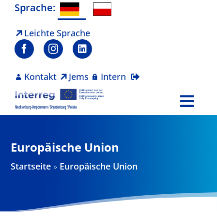
Zum
Sprache:
Inhalt
springen
Leichte Sprache
Kontakt
Jems
Intern
Togg
Navi
Programm
Europäische Union
Projekte
Startseite
»
Europäische Union
Aktuelles