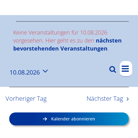
Ergebnisse
V
Keine Veranstaltungen für 10.08.2026
e
vorgesehen. Hier geht es zu den
nächsten
Hinweis
bevorstehenden Veranstaltungen
.
r
V
a
Suche
10.08.2026
V
Tag
e
n
Datum
e
r
wählen.
s
a
r
Vorheriger Tag
Nächster Tag
n
a
t
s
n
a
Kalender abonnieren
t
s
l
a