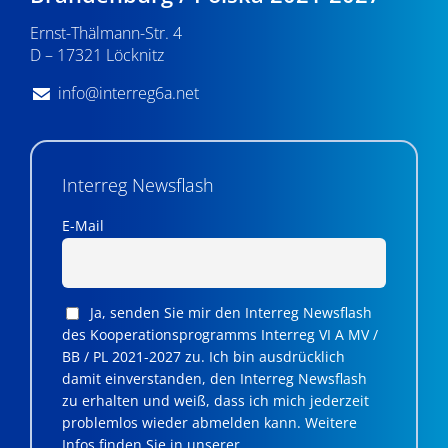
n
Ernst-Thälmann-Str. 4
,
D – 17321 Löcknitz
N
info@interreg6a.net
a
v
i
Interreg Newsflash
g
E-Mail
a
t
Ja, senden Sie mir den Interreg Newsflash
i
des Kooperationsprogramms Interreg VI A MV /
BB / PL 2021-2027 zu. Ich bin ausdrücklich
o
damit einverstanden, den Interreg Newsflash
n
zu erhalten und weiß, dass ich mich jederzeit
problemlos wieder abmelden kann. Weitere
Infos finden Sie in unserer