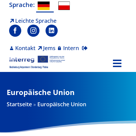
Zum
Sprache:
Inhalt
springen
Leichte Sprache
Kontakt
Jems
Intern
Togg
Navi
Programm
Europäische Union
Projekte
Startseite
»
Europäische Union
Aktuelles