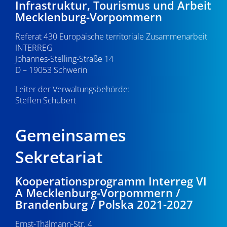
Infrastruktur, Tourismus und Arbeit
v
22:00
Mecklenburg-Vorpommern
i
Referat 430 Europäische territoriale Zusammenarbeit
23:00
g
INTERREG
0:00
Johannes-Stelling-Straße 14
a
D – 19053 Schwerin
t
Leiter der Verwaltungsbehörde:
Steffen Schubert
i
o
Gemeinsames
n
Sekretariat
Kooperationsprogramm Interreg VI
A Mecklenburg-Vorpommern /
Brandenburg / Polska 2021-2027
Ernst-Thälmann-Str. 4