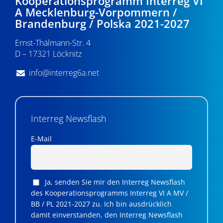
Kooperationsprogramm Interreg VI
v
A Mecklenburg-Vorpommern /
Brandenburg / Polska 2021-2027
i
Ernst-Thälmann-Str. 4
g
D – 17321 Löcknitz
a
info@interreg6a.net
t
i
o
Interreg Newsflash
n
E-Mail
Ja, senden Sie mir den Interreg Newsflash
des Kooperationsprogramms Interreg VI A MV /
BB / PL 2021-2027 zu. Ich bin ausdrücklich
damit einverstanden, den Interreg Newsflash