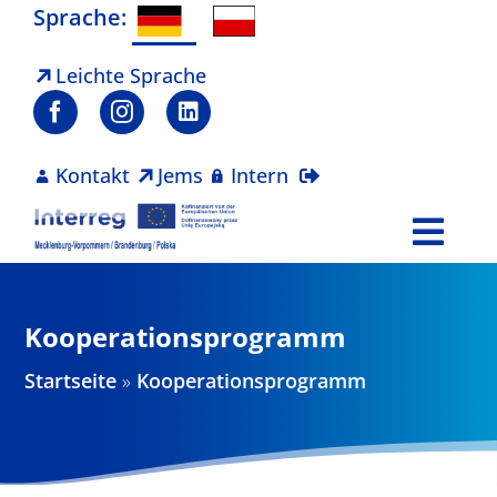
Zum
Sprache:
Inhalt
springen
Leichte Sprache
Kontakt
Jems
Intern
Togg
Navi
Programm
Kooperationsprogramm
Projekte
Startseite
»
Kooperationsprogramm
Aktuelles