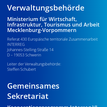
d
i
Verwaltungsbehörde
u
A
g
n
n
Ministerium für Wirtschaft,
a
g
Infrastruktur, Tourismus und Arbeit
s
t
Mecklenburg-Vorpommern
e
i
i
Referat 430 Europäische territoriale Zusammenarbeit
n
o
c
INTERREG
n
Johannes-Stelling-Straße 14
h
D – 19053 Schwerin
t
Leiter der Verwaltungsbehörde:
e
Steffen Schubert
n
Gemeinsames
,
Sekretariat
N
a