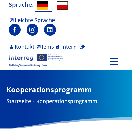
Zum
Sprache:
Inhalt
springen
Leichte Sprache
Kontakt
Jems
Intern
Togg
Navi
Programm
Kooperationsprogramm
Projekte
Startseite
»
Kooperationsprogramm
Aktuelles