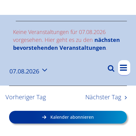
Ergebnisse
V
Keine Veranstaltungen für 07.08.2026
e
vorgesehen. Hier geht es zu den
nächsten
Hinweis
bevorstehenden Veranstaltungen
.
r
V
a
Suche
07.08.2026
V
Tag
e
n
Datum
e
r
wählen.
s
a
r
Vorheriger Tag
Nächster Tag
n
a
t
s
n
a
Kalender abonnieren
t
s
l
a