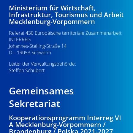
-
7
e
Ministerium für Wirtschaft,
Infrastruktur, Tourismus und Arbeit
N
u
.
Mecklenburg-Vorpommern
a
n
0
Referat 430 Europäische territoriale Zusammenarbeit
v
d
INTERREG
i
8
Johannes-Stelling-Straße 14
A
g
D – 19053 Schwerin
.
n
a
Leiter der Verwaltungsbehörde:
s
Steffen Schubert
2
t
i
i
0
Gemeinsames
o
c
2
n
Sekretariat
h
6
t
Kooperationsprogramm Interreg VI
A Mecklenburg-Vorpommern /
e
Brandenburg / Polska 2021-2027