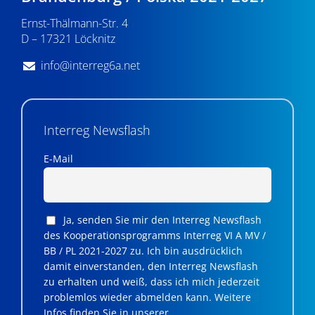
n
Ernst-Thälmann-Str. 4
,
D – 17321 Löcknitz
N
info@interreg6a.net
a
v
i
Interreg Newsflash
g
E-Mail
a
t
Ja, senden Sie mir den Interreg Newsflash
i
des Kooperationsprogramms Interreg VI A MV /
BB / PL 2021-2027 zu. Ich bin ausdrücklich
o
damit einverstanden, den Interreg Newsflash
n
zu erhalten und weiß, dass ich mich jederzeit
problemlos wieder abmelden kann. Weitere
Infos finden Sie in unserer