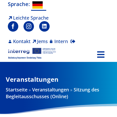
Zum
Sprache:
Inhalt
springen
Leichte Sprache
Kontakt
Jems
Intern
Togg
Navi
Programm
Veranstaltungen
Projekte
Startseite
»
Veranstaltungen
»
Sitzung des
Begleitausschusses (Online)
Aktuelles