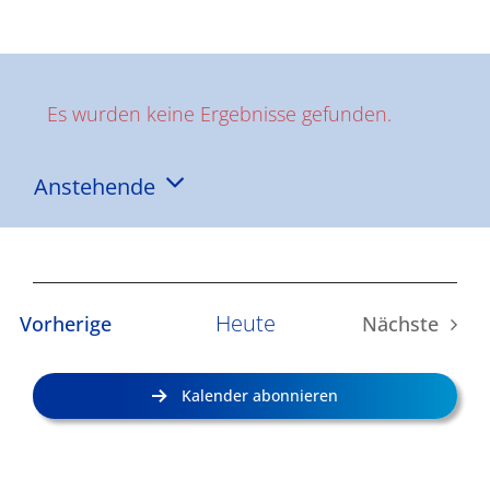
Ergebnisse
Es wurden keine Ergebnisse gefunden.
Hinweis
Anstehende
Datum
wählen.
Heute
Veranstaltungen
Vorherige
Nächste
Veransta
Kalender abonnieren