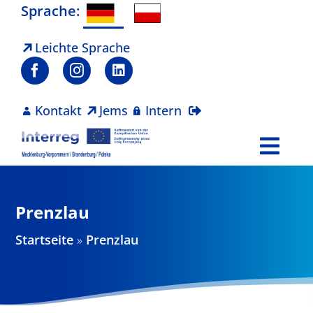
Zum
Sprache:
Inhalt
springen
Leichte Sprache
Kontakt
Jems
Intern
Togg
Navi
Programm
Prenzlau
Projekte
Startseite
»
Prenzlau
Aktuelles