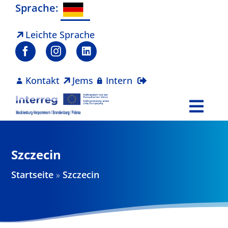
Zum
Sprache:
Inhalt
springen
Leichte Sprache
Kontakt
Jems
Intern
Togg
Navi
Programm
Szczecin
Projekte
Startseite
»
Szczecin
Aktuelles