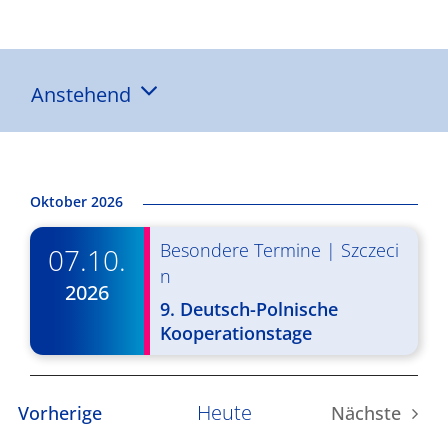
Ergebnisse
Anstehend
Datum
wählen.
Oktober 2026
Besondere Termine
|
Szczeci
07.10.
n
2026
9. Deutsch-Polnische
Kooperationstage
Heute
Veranstaltungen
Vorherige
Nächste
Veransta