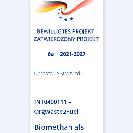
6a | 2021-2027
Hochschule Stralsund |
1.983.340,78 €
INT0400111 –
OrgWaste2Fuel
Biomethan als