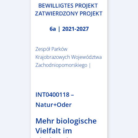
6a | 2021-2027
Zespół Parków
Krajobrazowych Województwa
Zachodniopomorskiego |
3.243.836,00 €
INT0400118 –
Natur+Oder
Mehr biologische
Vielfalt im