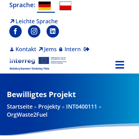
Zum
Sprache:
Inhalt
springen
Leichte Sprache
Kontakt
Jems
Intern
Togg
Navi
Programm
Bewilligtes Projekt
Projekte
Startseite
»
Projekty
»
INT0400111 –
OrgWaste2Fuel
Aktuelles