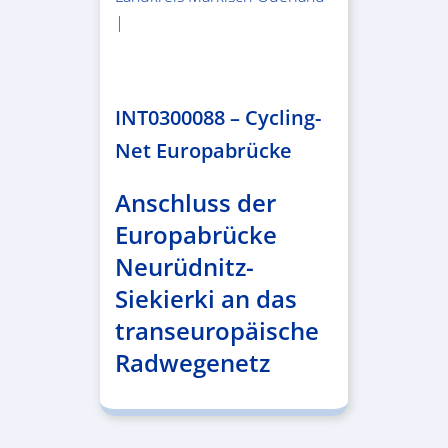
|
2.638.146,76 €
INT0300088 – Cycling-
Net Europabrücke
Anschluss der
Europabrücke
Neurüdnitz-
Siekierki an das
transeuropäische
Radwegenetz