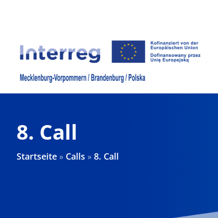
Zum
Inhalt
springen
8. Call
Startseite
»
Calls
»
8. Call