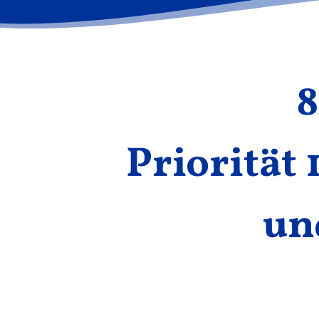
8
Priorität 1
und