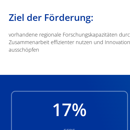
Ziel der Förderung:
vorhandene regionale Forschungskapazitäten dur
Zusammenarbeit effizienter nutzen und Innovation
ausschöpfen
17
%