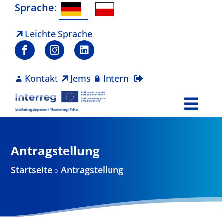
Zum
Sprache:
Inhalt
springen
Leichte Sprache
Kontakt
Jems
Intern
Togg
Navi
Programm
Antragstellung
Projekte
Startseite
»
Antragstellung
Aktuelles