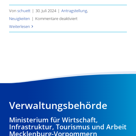
Von
schuett
|
30. Juli 2024
|
Antragstellung
,
für
Neuigkeiten
|
Kommentare deaktiviert
Tipps
Weiterlesen
für
Antragsteller
Verwaltungsbehörde
Ministerium für Wirtschaft,
Infrastruktur, Tourismus und Arbeit
Mecklenburg-Vorpommern