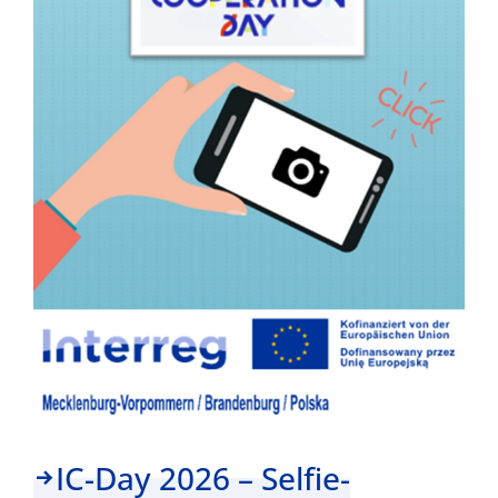
15
Jahren
Interreg
mit
ganz
Europa!
IC-Day 2026 – Selfie-