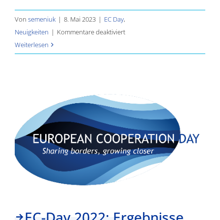
Von
semeniuk
|
8. Mai 2023
|
EC Day
,
für
Neuigkeiten
|
Kommentare deaktiviert
Foto-
Weiterlesen
Wettbewerb
–
Interreg
Coopertion
Day
2023
EC-Day 2022: Ergebnisse