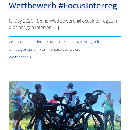
Wettbewerb #FocusInterreg
IC-Day 2026 - Selfie-Wettbewerb #FocusInterreg Zum
diesjährigen Interreg [...]
Von
Sophia Raeder
|
6. Mai 2026
|
EC Day
,
Neuigkeiten
,
für
Unkategorisiert
|
Kommentare deaktiviert
IC-
Weiterlesen
Day
2026
–
Selfie-
Wettbewerb
#FocusInterreg