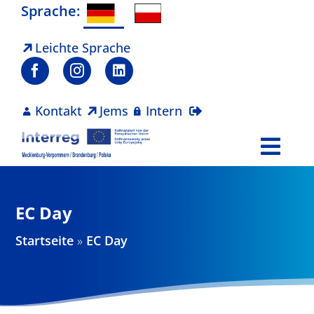
Zum
Sprache:
Inhalt
springen
Leichte Sprache
Kontakt
Jems
Intern
Togg
Navi
Programm
EC Day
Projekte
Startseite
»
EC Day
Aktuelles