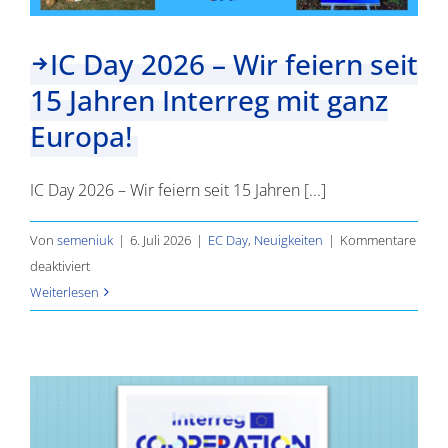
IC Day 2026 – Wir feiern seit
15 Jahren Interreg mit ganz
Europa!
IC Day 2026 – Wir feiern seit 15 Jahren [...]
Von
semeniuk
|
6. Juli 2026
|
EC Day
,
Neuigkeiten
|
Kommentare
für
deaktiviert
IC
Weiterlesen
Day
2026
–
Wir
feiern
seit