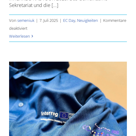
Sekretariat und die [...]
Von
semeniuk
|
7. Juli 2025
|
EC Day
,
Neuigkeiten
|
Kommentare
für
deaktiviert
INTERREG
Weiterlesen
RADTOUR
2025!