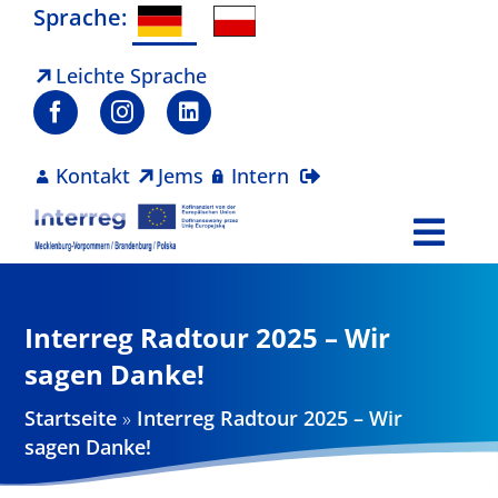
Zum
Sprache:
Inhalt
springen
Leichte Sprache
Kontakt
Jems
Intern
Togg
Navi
Programm
Interreg Radtour 2025 – Wir
Projekte
sagen Danke!
Startseite
»
Interreg Radtour 2025 – Wir
Aktuelles
sagen Danke!