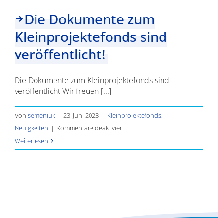
Die Dokumente zum
Kleinprojektefonds sind
veröffentlicht!
Die Dokumente zum Kleinprojektefonds sind
veröffentlicht Wir freuen [...]
Von
semeniuk
|
23. Juni 2023
|
Kleinprojektefonds
,
für
Neuigkeiten
|
Kommentare deaktiviert
Die
Weiterlesen
Dokumente
zum
Kleinprojektefonds
sind
veröffentlicht!