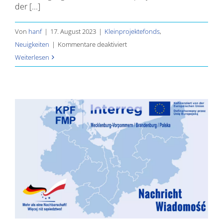
der [...]
Von
hanf
|
17. August 2023
|
Kleinprojektefonds
,
für
Neuigkeiten
|
Kommentare deaktiviert
Genehmigung
Weiterlesen
der
Fonds
für
Kleinprojekte