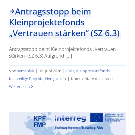
Antragsstopp beim
Kleinprojektefonds
„Vertrauen stärken“ (SZ 6.3)
Antragsstopp beim Kleinprojektefonds „Vertrauen
stärken“ (SZ 6.3) Aufgrund [...]
Von
semeniuk
|
16. Juni 2026
|
Calls
,
Kleinprojektefonds
,
für
Kleinteilige Projekte
,
Neuigkeiten
|
Kommentare deaktiviert
Antragsstop
Weiterlesen
beim
Kleinprojekt
„Vertrauen
stärken“
(SZ
6.3)