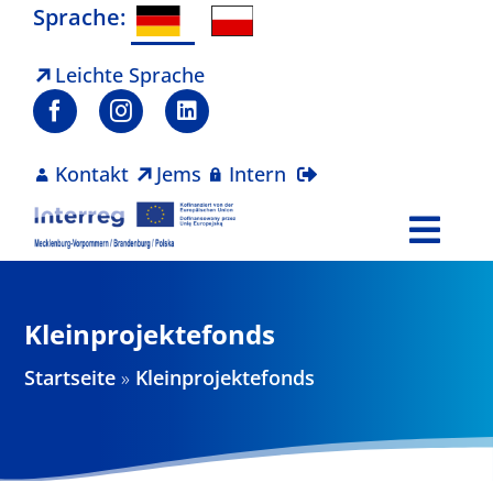
Zum
Sprache:
Inhalt
springen
Leichte Sprache
Kontakt
Jems
Intern
Togg
Navi
Programm
Kleinprojektefonds
Projekte
Startseite
»
Kleinprojektefonds
Aktuelles