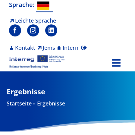
Zum
Sprache:
Inhalt
springen
Leichte Sprache
Kontakt
Jems
Intern
Togg
Navi
Programm
Ergebnisse
Projekte
Startseite
»
Ergebnisse
Aktuelles