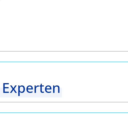
ste
 Experten
n