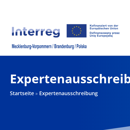
Zum
Inhalt
springen
Expertenausschrei
Startseite
»
Expertenausschreibung