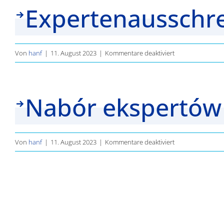
Expertenausschr
für
Von
hanf
|
11. August 2023
|
Kommentare deaktiviert
Expertenausschr
Nabór ekspertów
für
Von
hanf
|
11. August 2023
|
Kommentare deaktiviert
Nabór
ekspertów