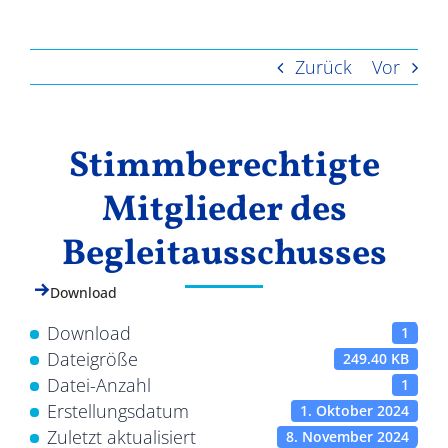
Ergebnisse
Zurück
Vor
Stimmberechtigte
Mitglieder des
Begleitausschusses
Download
Download
1
Dateigröße
249.40 KB
Datei-Anzahl
1
Erstellungsdatum
1. Oktober 2024
Zuletzt aktualisiert
8. November 2024