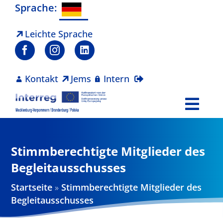
Zum
Sprache:
Inhalt
springen
Leichte Sprache
Kontakt
Jems
Intern
Togg
Navi
Programm
Stimmberechtigte Mitglieder des
Projekte
Begleitausschusses
Startseite
»
Stimmberechtigte Mitglieder des
Aktuelles
Begleitausschusses