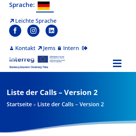
Zum
Sprache:
Inhalt
springen
Leichte Sprache
Kontakt
Jems
Intern
Togg
Navi
Programm
Liste der Calls – Version 2
Projekte
Startseite
»
Liste der Calls – Version 2
Aktuelles