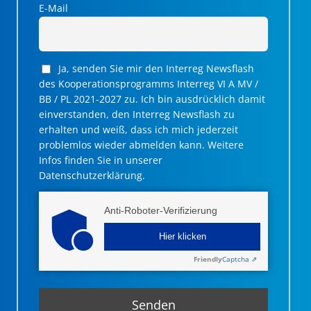
E-Mail
Ja, senden Sie mir den Interreg Newsflash
des Kooperationsprogramms Interreg VI A MV /
BB / PL 2021-2027 zu. Ich bin ausdrücklich damit
einverstanden, den Interreg Newsflash zu
erhalten und weiß, dass ich mich jederzeit
problemlos wieder abmelden kann. Weitere
Infos finden Sie in unserer
Datenschutzerklärung.
Anti-Roboter-Verifizierung
Hier klicken
Friendly
Captcha ⇗