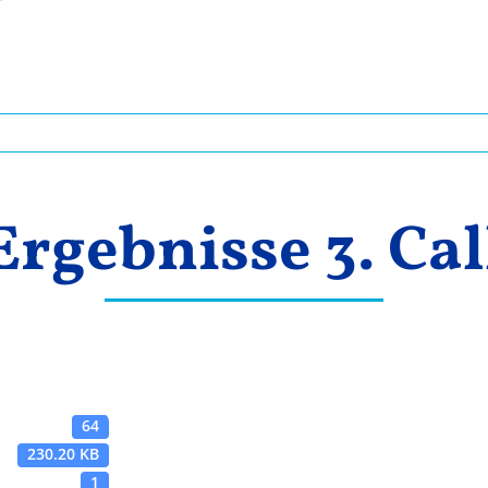
Ergebnisse 3. Cal
64
230.20 KB
1