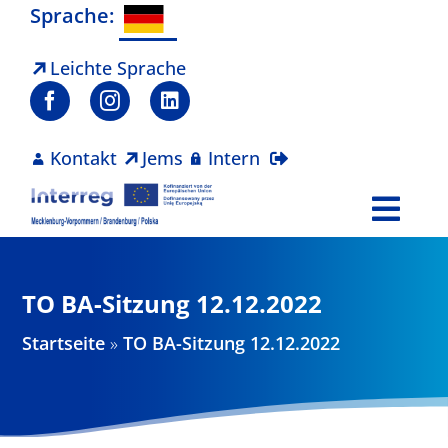
Zum
Sprache:
Inhalt
springen
Leichte Sprache
Kontakt
Jems
Intern
Togg
Navi
Programm
TO BA-Sitzung 12.12.2022
Projekte
Startseite
»
TO BA-Sitzung 12.12.2022
Aktuelles