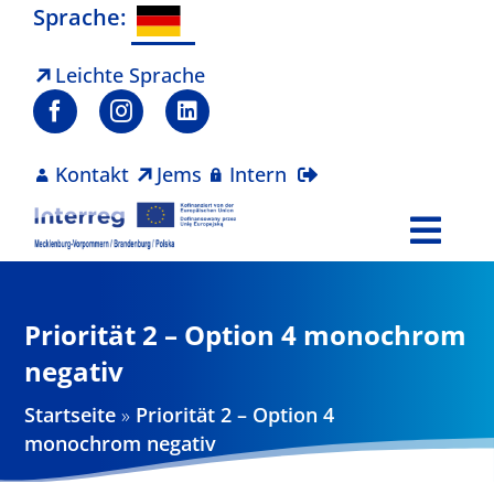
Zum
Sprache:
Inhalt
springen
Leichte Sprache
Kontakt
Jems
Intern
Togg
Navi
Programm
Priorität 2 – Option 4 monochrom
Projekte
negativ
Startseite
»
Priorität 2 – Option 4
Aktuelles
monochrom negativ