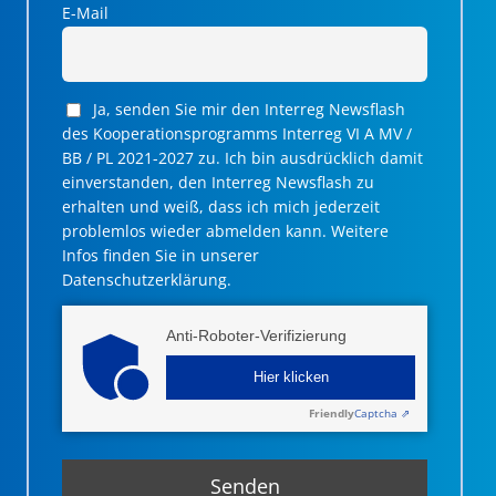
E-Mail
Ja, senden Sie mir den Interreg Newsflash
des Kooperationsprogramms Interreg VI A MV /
BB / PL 2021-2027 zu. Ich bin ausdrücklich damit
einverstanden, den Interreg Newsflash zu
erhalten und weiß, dass ich mich jederzeit
problemlos wieder abmelden kann. Weitere
Infos finden Sie in unserer
Datenschutzerklärung.
Anti-Roboter-Verifizierung
Hier klicken
Friendly
Captcha ⇗