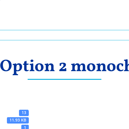
– Option 2 mono
13
11.93 KB
1