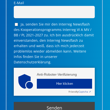
E-Mail
Ja, senden Sie mir den Interreg Newsflash
des Kooperationsprogramms Interreg VI A MV /
BB / PL 2021-2027 zu. Ich bin ausdrücklich damit
einverstanden, den Interreg Newsflash zu
erhalten und weiß, dass ich mich jederzeit
problemlos wieder abmelden kann. Weitere
Infos finden Sie in unserer
Datenschutzerklärung.
Anti-Roboter-Verifizierung
Hier klicken
Friendly
Captcha ⇗