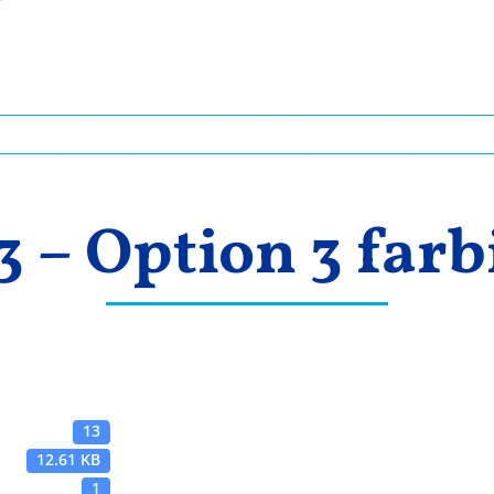
 3 – Option 3 farb
13
12.61 KB
1