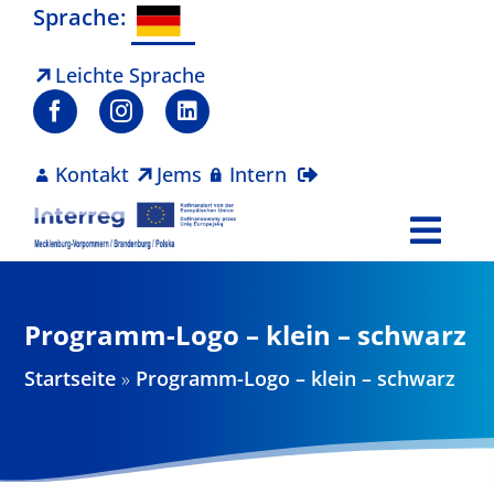
Zum
Sprache:
Inhalt
springen
Leichte Sprache
Kontakt
Jems
Intern
Togg
Navi
Programm
Programm-Logo – klein – schwarz
Projekte
Startseite
»
Programm-Logo – klein – schwarz
Aktuelles