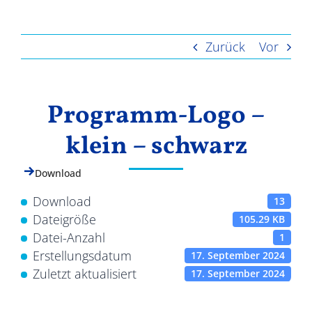
Ergebnisse
Zurück
Vor
Programm-Logo –
klein – schwarz
Download
Download
13
Dateigröße
105.29 KB
Datei-Anzahl
1
Erstellungsdatum
17. September 2024
Zuletzt aktualisiert
17. September 2024