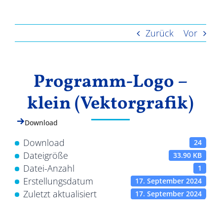
Ergebnisse
Zurück
Vor
Programm-Logo –
klein (Vektorgrafik)
Download
Download
24
Dateigröße
33.90 KB
Datei-Anzahl
1
Erstellungsdatum
17. September 2024
Zuletzt aktualisiert
17. September 2024