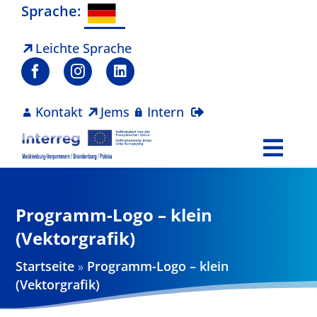
Zum
Sprache:
Inhalt
springen
Leichte Sprache
Kontakt
Jems
Intern
Togg
Navi
Programm
Programm-Logo – klein
Projekte
(Vektorgrafik)
Startseite
»
Programm-Logo – klein
Aktuelles
(Vektorgrafik)